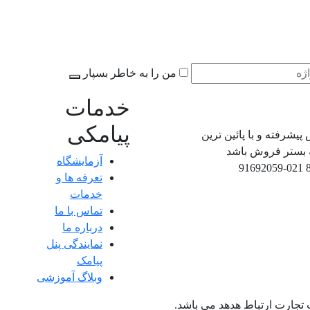
من را به خاطر بسپار
خدمات
پیامکی
یشرفته و با پائین ترین
ه بستر فروش باشد
آزمایشگاه
021-91692059
تعرفه ها و
خدمات
تماس با ما
درباره ما
نمایندگی پنل
پیامک
وبلاگ آموزشی
تجارت ارتباط هدهد می باشد.