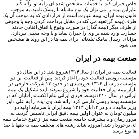
خاص جبران کند. یا خدمات مشخص شده ای را به او ارائه کند.
بنابراین بیمه را می توان یک نوع مقابله با ریسک نامید. به موجب
قانون بیمه ایران، بیمه عبارت است از قراردادی که به موجب آن یک
طرف(بیمه گر)تعهد می کند در مقابل پرداخت کردن وجه یا وجوهی
از طرف دیگر (بیمه گذار) در صورت وقوع یا اتفاق افتادن حادثه
خسارت وارد شده بر وی را جبران نماید و یا وجه معینی بپردازد.
مزایای ارسال پیامک تبلیغاتی برای بیمه ها در این روند ها مشخص
می شود.
صنعت بیمه در ایران
فعالیت بیمه در ایران از سال۱۳۱۴شروع شد. در این سال دو
مؤسسه روسی فعالیت خود را آغاز کردند. پس از فعالیت این دو
مؤسسه در سال ۱۳۱۴ خورشیدی در حدود ۱۳ شرکت خارجی در
بازار بیمه ایران فعالیت خود را شروع نمودند. ایده تشکیل یک بیمه
ایرانی در سال ۱۳۱۰توسط فردی ایرانی بنام الکساندرآقایان که در
مؤسسه بیمه روسی کارمی کرد ارائه شد. وی ایده را به علی داور
وزیر مالیه داد و در ۱۴ابان ۱۳۱۴ بیمه ایران با سرمایه اولیه دو
میلیون تومان به‌ عنوان اولین بیمه دقیق ایرانی تاسیس گردید. به
مرور زمان و با پیشرفت جامعه صنعت بیمه نیز از تنوع خدمات بیمه
ای برخوردار شد. امروزه شاید رشته های مختلف بیمه به دهها یا صد
ها نوع برسد.