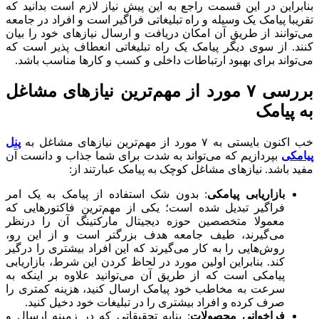
بنابراین در این قسمت راجع به این پیش نیاز لازم است بدانید که
تقریبا پیامک یک وسیله و راه تبلیغاتی فراگیر است و افراد در جامعه
می‌توانند از طریق آن امکان دریافت و ارسال نیازهای خود را بیان
کنند. از سوی دیگر پیامک یک راه تبلیغاتی انعطاف پذیر است که
می‌تواند برای بهبود ارتباطات داخلی و کسب و کارها مناسب باشد.
بررسی ۷ مورد از مهم‌ترین نیازهای مشاغل
به پیامک
خب اکنون بایستی به ۷ مورد از مهم‌ترین نیازهای مشاغل به
پنل
پیامکی
بپردازیم که می‌تواند به شدت برای شما جذاب و دانست آن
مفید باشد. نیازهای مشاغل کوچک به پیامک عبارتند از:
بازاریابی پیامکی
: بدون شک استفاده از پیامک به یک امر
فراگیر تبدیل شده است؛ یکی از مهم‌ترین فاکتورهایی که
معمولا متخصصین حوزه دیجیتال مارکتینگ آن را درنظر
می‌گیرند، طیف جامعه هدف بزرگتر است و از این رو،
روش‌هایی را به کار می‌گیرند که این افراد بیشتری را درگیر
کند. بنابراین اولین مورد در لحاظ کردن این شرط، بازاریابی
پیامکی است که از طریق آن می‌توانید علاوه بر اینکه به
سرعت به مخاطب خود پیامک ارسال کنید، هزینه کمتری را
صرف کرده و افراد بیشتری را در تبلیغات خود دخیل کنید.
فراخوانی محصولات
: بنابه تحقیقاتی که در زمینه ارسال و