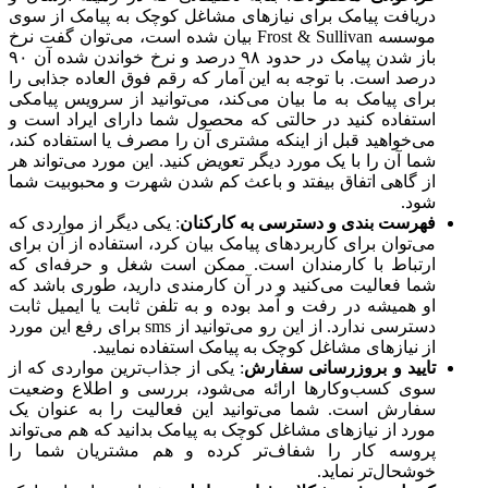
دریافت پیامک برای نیازهای مشاغل کوچک به پیامک از سوی
موسسه Frost & Sullivan بیان شده است، می‌توان گفت نرخ
باز شدن پیامک در حدود ۹۸ درصد و نرخ خواندن شده آن ۹۰
درصد است. با توجه به این آمار که رقم فوق العاده جذابی را
برای پیامک به ما بیان می‌کند، می‌توانید از سرویس پیامکی
استفاده کنید در حالتی که محصول شما دارای ایراد است و
می‌خواهید قبل از اینکه مشتری آن را مصرف یا استفاده کند،
شما آن را با یک مورد دیگر تعویض کنید. این مورد می‌تواند هر
از گاهی اتفاق بیفتد و باعث کم شدن شهرت و محبوبیت شما
شود.
فهرست بندی و دسترسی به کارکنان
: یکی دیگر از مواردی که
می‌توان برای کاربردهای پیامک بیان کرد، استفاده از آن برای
ارتباط با کارمندان است. ممکن است شغل و حرفه‌ای که
شما فعالیت می‌کنید و در آن کارمندی دارید، طوری باشد که
او همیشه در رفت و آمد بوده و به تلفن ثابت یا ایمیل ثابت
دسترسی ندارد. از این رو می‌توانید از sms برای رفع این مورد
از نیازهای مشاغل کوچک به پیامک استفاده نمایید.
تایید و بروزرسانی سفارش
: یکی از جذاب‌ترین مواردی که از
سوی کسب‌و‌کارها ارائه می‌شود، بررسی و اطلاع وضعیت
سفارش است. شما می‌توانید این فعالیت را به عنوان یک
مورد از نیازهای مشاغل کوچک به پیامک بدانید که هم می‌تواند
پروسه کار را شفاف‌تر کرده و هم مشتریان شما را
خوشحال‌تر نماید.