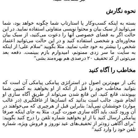
نحوه نگارش
بسته به اینکه کسب‌و‌کار یا استارتاپ شما چگونه خواهد بود، شما
می‌توانید از سبک بیان و محتوا نویسی متفاوتی استفاده نمایید. در این
حالت اگر به فضای خصوصی آنها را دعوت می‌کنید، از سبک بیان
محاوره‌ای و شخصی استفاده کنید و در این حالت می‌توانید اعتماد
شخص را بیشتر به خود جلب نمایید. مثلا بگویید “سلام علی! از اینکه
به سایت ما سر زدی ممنونم، امیدوارم بازم ببینمت. دفعه بعد
می‌تونی از کد تخفیف ۲۰ درصدی هم بهره‌مند بشی”
مخاطب را آگاه کنید
یکی از مهم‌ترین اصول در استراتژی پیامکی پیامکی آن است که
بتوانید مخاطب خود را قبل از آنکه از او بخواهید به کمپین شما
بپیوندند، قانع کنید. این قانع شدن می‌تواند از طریق آگاه سازی او
انجام شود. جالب است بدانید که انسان‌ها از غافلگیری (در غالب
موارد) خوششان نمی‌آید؛ بنابراین قبل از هرچیری که می‌خواهند در
آن ورود کنند، باید آگاه سازی صورت گیرد. مثلا به جای اینکه صرفا
پیامکی ارسال کنید یا از او بخواهید شماره تلفن را درج کنید بگویید:
“برای آگاهی زودتر از تخفیف‌های عید نوروز و فروش ویژه، شماره
تلفن خود را وارد کنید”