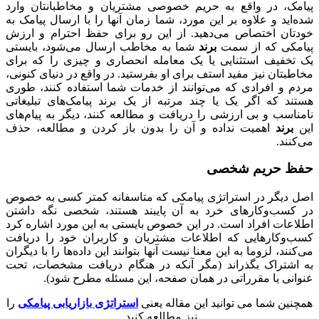
پیامک، در واقع به حریم خصوصی مشتریان و مخاطبانتان وارد
شده‌اید و علاوه بر این مورد، شما زمان آنها را با ارسال پیامک به
خودتان اختصاص می‌دهید. از این رو برای حفظ احترام و ارزش
پیامکی که از سمت
برند
شما به مخاطب ارسال می‌شود، بایستی
یک تخفیف استثنایی یا یک معامله انحصاری و چیزی را که برای
مخاطبتان نیز مفید استف برای او بفرستید. در واقع در دنیای کنونی،
مردم و افرادی که می‌توانند از خدمات شما استفاده کنند، طوری
هستند که اگر یک یا چند مرتبه از یک برند پیامک‌های تبلیغاتی
نامناسب و بی ارزشی را دریافت و مطالعه کنند، دیگر به پیام‌های
این
برند
اهمیت نداده و آن را بدون باز کردن و مطالعه، حذف
می‌کنند.
حفظ حریم شخصی
اصل دیگر در استراتژی پیامکی که متاسفانه کمتر کسی به خصوص
در کسب‌و‌کارهای خرد به آن پایبند هستند، شخصی نگه داشتن
اطلاعات افراد است. در این خصوص بایستی به این مورد اشاره کرد
کسب‌و‌کارهایی که اطلاعات مشتریان و کاربران خود را دریافت
می‌کنند، لزوما به این معنا نیست آنها بتوانند این داده‌ها را با دیگران
به اشتراک بگذراند (مگر آنکه در هنگام دریافت مشخصات، تحت
عنوانی یا مقرراتی در همان صفحه، این مسئله مطرح شود).
همچنین شما می توانید این مقاله یعنی
استراتژی بازاریابی پیامکی
را
نیز مطالعه کنید.