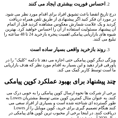
احساس فوریت بیشتری ایجاد می کنند
درج تاریخ انقضا باعث تشویق افراد برای اقدام مورد نظر می شود.
در مورد آن فکر کنید اگر پیشنهادی از طریق تلفن همراه دریافت
کردید و یک علامت شمارش معکوس مشاهده کردید قبل از اتمام
آن پیشنهاد مسئولیت استفاده از آن را احساس خواهید کرد. بهترین
شیوه های بازاریابی پیامکی اهمیت پنجره بازخرید 24 تا 48 ساعته را
تبلیغ می کنند.
روند بازخرید واقعی بسیار ساده است
ویژگی دیگر کوپن پیامکی حتی اجازه می دهد تا دکمه “کلیک” را در
پاورقی قرار دهید و این بسیار به اقدام مورد نظر که هدف بازاریابی
ما است توسط کاربر کمک می کند.
چند پیشنهاد برای بهبود عملکرد کوپن پیامکی
برخی از شرکت ها نحوه ارسال کوپن پیامکی را به خوبی درک می
کنند. به عنوان مثال کمترین کوپن متنی توسط مشتریان Lowes به
طور گسترده ای شناخته شده است و بسیاری از افراد سعی می
کنند هنگام تصمیم گیری برای خرید، کوپن موبایل را از Lowes
دریافت کنند. در اینجا برخی از محبوب ترین کوپن های پیامکی در
سال 2020 آورده شده است.