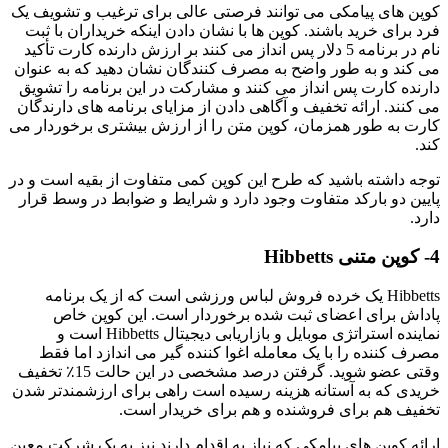
کوپن های پیامکی می توانند فرصتی عالی برای ترغیب و تشویف یک
فرد برای خرید باشند. کوپن ها با نشان دادن اینکه خریداران با ثبت
نام در برنامه 5 دلار پس انداز می کنند بر ارزش دارنده کارت تأکید
می کند و به طور واضح به مصرف کنندگان نشان دهید که به عنوان
دارنده کارت پس انداز می کنند و مشارکت در این برنامه را تشویق
می کنند. ارائه تخفیف و آگاهی دادن از مزایای برنامه های دارندگان
کارت به طور همزمان، کوپن متن را از ارزش بیشتری برخوردار می
کند.
توجه داشته باشید که طرح این کوپن کمی متفاوت از بقیه است و در
پایین دو بارکد متفاوت وجود دارد و شرایط و ضوابط در وسط قرار
دارد.
4-
کوپن متنی Hibbetts
Hibbetts یک خرده فروش لباس ورزشی است که از یک برنامه
پاداش برای اعضای ثبت شده برخوردار است. این کوپن خاص
نماینده استراتژی موبایل و بازاریابی دیجیتال Hibbetts است و
مصرف کننده را با یک معامله اغوا کننده گیر می اندازد اما فقط
وقتی عضو شوید. گرفتن درصد مشخصی در این حالت 15٪ تخفیف
خریدی که به آستانه هزینه رسیده است راهی برای ارزشمندتر شدن
تخفیف هم برای فروشنده و هم برای خریدار است.
ارائه کوپن های پیامکی که نیاز به اقدام دارند نیز به یک شرکت معین